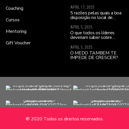
APRIL 17, 2025
Coaching
5 razões pelas quais a boa
disposição no local de
Cursos
trabalho ajuda a melhorar a
moral da equipa e a
APRIL 5, 2025
realizares todos os teus
Mentoring
O que todos os líderes
sonhos…
deveriam saber sobre
influenciar equipas para o
Gift Voucher
alto desempenho
APRIL 5, 2025
(sobretudo se lideram uma
O MEDO TAMBÉM TE
nova equipa)
IMPEDE DE CRESCER?
® 2020 Todos os direitos reservados.