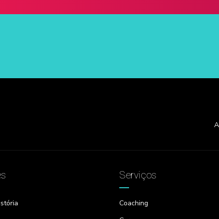
A
es
Serviços
stória
Coaching