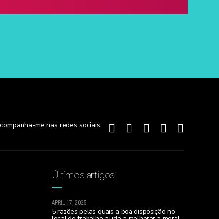
companha-me nas redes sociais:
Últimos artigos
APRIL 17, 2025
5 razões pelas quais a boa disposição no
local de trabalho ajuda a melhorar a moral