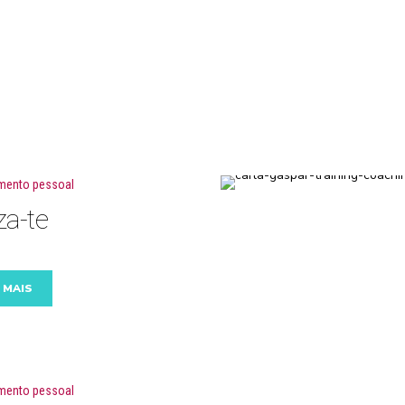
mento pessoal
za-te
 MAIS
mento pessoal