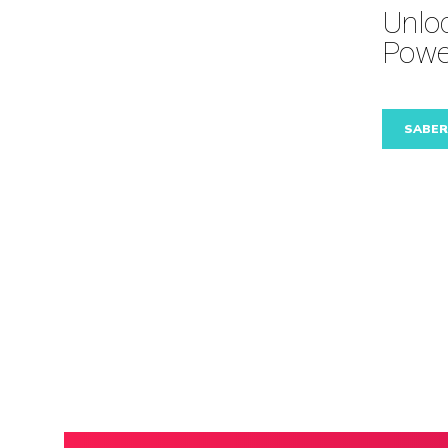
Unloc
Powe
SABER