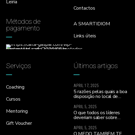
Leiria
Contactos
Métodos de
A SMARTIDIOM
pagamento
Links úteis
Serviços
Últimos artigos
APRIL 17, 2025
Coaching
5 razões pelas quais a boa
disposição no local de
Cursos
trabalho ajuda a melhorar a
moral da equipa e a
APRIL 5, 2025
realizares todos os teus
Mentoring
O que todos os líderes
sonhos…
deveriam saber sobre
influenciar equipas para o
Gift Voucher
alto desempenho
APRIL 5, 2025
(sobretudo se lideram uma
O MEDO TAMBÉM TE