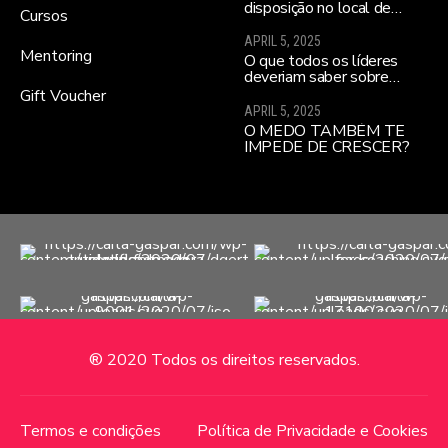
disposição no local de
Cursos
trabalho ajuda a melhorar a
moral da equipa e a
APRIL 5, 2025
realizares todos os teus
Mentoring
O que todos os líderes
sonhos…
deveriam saber sobre
influenciar equipas para o
Gift Voucher
alto desempenho
APRIL 5, 2025
(sobretudo se lideram uma
O MEDO TAMBÉM TE
nova equipa)
IMPEDE DE CRESCER?
® 2020 Todos os direitos reservados.
Termos e condições
Política de Privacidade e Cookies