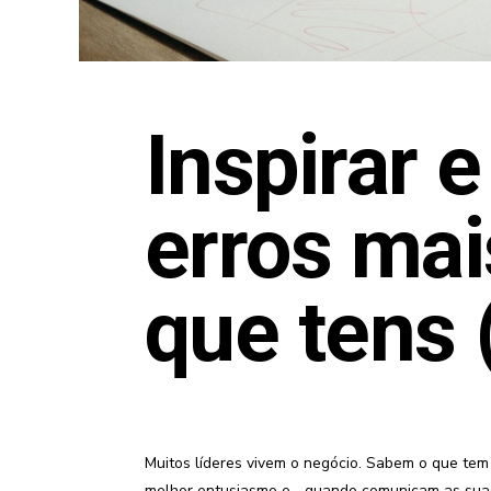
Inspirar 
erros mai
que tens
Muitos líderes vivem o negócio. Sabem o que tem
melhor entusiasmo e… quando comunicam as suas i