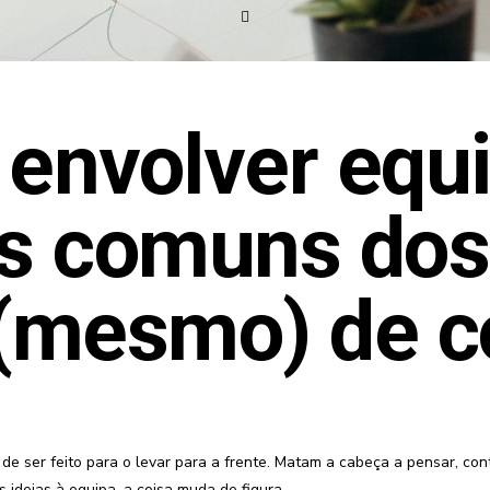
e envolver equ
s comuns dos 
 (mesmo) de 
 de ser feito para o levar para a frente. Matam a cabeça a pensar, c
deias à equipa, a coisa muda de figura.