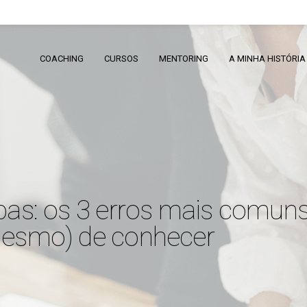
COACHING
CURSOS
MENTORING
A MINHA HISTÓRIA
ipas: os 3 erros mais comun
(mesmo) de conhecer