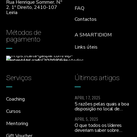
Rua Henrique Sommer, N.º
2, 1º Direito, 2410-107
FAQ
Leiria
Contactos
Métodos de
A SMARTIDIOM
pagamento
Links úteis
Serviços
Últimos artigos
APRIL 17, 2025
Coaching
5 razões pelas quais a boa
disposição no local de
Cursos
trabalho ajuda a melhorar a
moral da equipa e a
APRIL 5, 2025
realizares todos os teus
Mentoring
O que todos os líderes
sonhos…
deveriam saber sobre
influenciar equipas para o
Gift Voucher