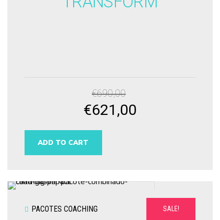
TRANSFORM
€
690,00
€
621,00
Original
Current
price
price
was:
is:
ADD TO CART
€690,00.
€621,00.
PACOTES COACHING
SALE!