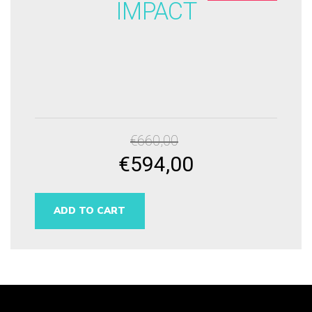
IMPACT
€
660,00
€
594,00
Original
Current
price
price
was:
is:
ADD TO CART
€660,00.
€594,00.