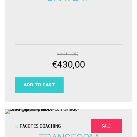
€
691,00
€
430,00
Original
Current
price
price
was:
is:
ADD TO CART
€691,00.
€430,00.
PACOTES COACHING
SALE!