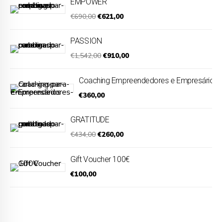
EMPOWER
Original
Current
€
690,00
€
621,00
price
price
was:
is:
PASSION
€690,00.
€621,00.
Original
Current
€
1,542,00
€
910,00
price
price
was:
is:
Coaching Empreendedores e Empresários
€1,542,00.
€910,00.
€
360,00
GRATITUDE
Original
Current
€
434,00
€
260,00
price
price
was:
is:
Gift Voucher 100€
€434,00.
€260,00.
€
100,00