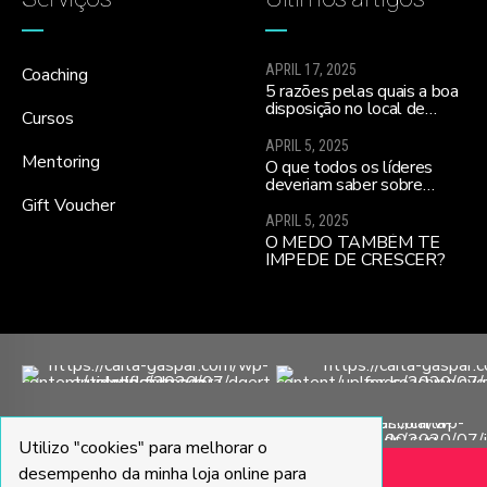
APRIL 17, 2025
Coaching
5 razões pelas quais a boa
disposição no local de
Cursos
trabalho ajuda a melhorar a
moral da equipa e a
APRIL 5, 2025
realizares todos os teus
Mentoring
O que todos os líderes
sonhos…
deveriam saber sobre
influenciar equipas para o
Gift Voucher
alto desempenho
APRIL 5, 2025
(sobretudo se lideram uma
O MEDO TAMBÉM TE
nova equipa)
IMPEDE DE CRESCER?
Utilizo "cookies" para melhorar o
desempenho da minha loja online para