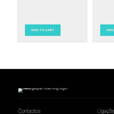
ADD TO CART
ADD
Contactos
Ligaçõ