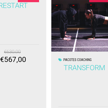
RESTART
€
630,00
€
567,00
PACOTES COACHING
Original
Current
TRANSFORM
price
price
was:
is:
€630,00.
€567,00.