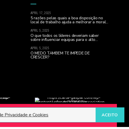
APRIL 17, 2025
5 razões pelas quais a boa disposição no
local de trabalho ajuda a melhorar a moral
da equipa e a realizares todos os teus
sonhos…
APRIL 5, 2025
O que todos os líderes deveriam saber
sobre influenciar equipas para o alto
desempenho (sobretudo se lideram uma
nova equipa)
APRIL 5, 2025
O MEDO TAMBÉM TE IMPEDE DE
CRESCER?
de Privacidade e Cookies
ACEITO
Termos e condições
Política de Privacidade e Cookies