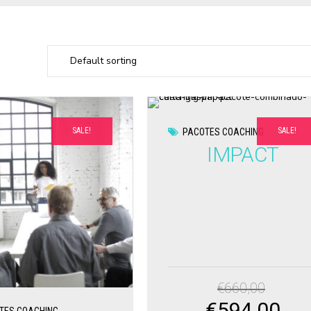
SALE!
SALE!
PACOTES COACHING
IMPACT
€
660,00
€
594,00