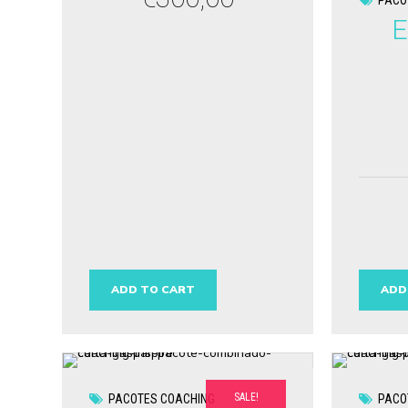
PACO
ADD TO CART
ADD
SALE!
PACOTES COACHING
PACO