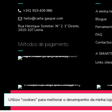
+351 919 409 986
A minha hi
hello@carla-gaspar.com
Blogue
Rua Henrique Sommer, N.º 2, 1º Direito,
Ferrament
2410-107 Leiria
FAQ
Contactos
Métodos de pagamento
A SMART
Links útei
® 2020 Todos os direitos reservados.
Utilizo "cookies" para melhorar o desempenho da minha loja 