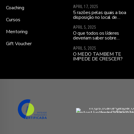
APRIL 17, 2025
Coaching
5 razões pelas quais a boa
disposição no local de
Cursos
trabalho ajuda a melhorar a
moral da equipa e a
APRIL 5, 2025
realizares todos os teus
Mentoring
O que todos os líderes
sonhos…
deveriam saber sobre
influenciar equipas para o
Gift Voucher
alto desempenho
APRIL 5, 2025
(sobretudo se lideram uma
O MEDO TAMBÉM TE
nova equipa)
IMPEDE DE CRESCER?