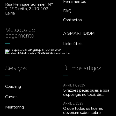
Ferramentas
Rua Henrique Sommer, N.º
2, 1º Direito, 2410-107
FAQ
Leiria
Contactos
Métodos de
A SMARTIDIOM
pagamento
Links úteis
Serviços
Últimos artigos
APRIL 17, 2025
Coaching
5 razões pelas quais a boa
disposição no local de
Cursos
trabalho ajuda a melhorar a
moral da equipa e a
APRIL 5, 2025
realizares todos os teus
Mentoring
O que todos os líderes
sonhos…
deveriam saber sobre